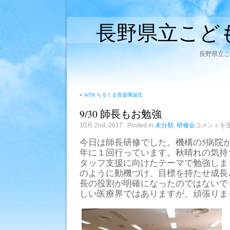
長野県立こど
長野県立こ
«
9/28 ちるくま音楽隊誕生
9/30 師長もお勉強
9/30
10月 2nd, 2017
. Posted in
未分類
,
研修会
コメントを
師
長
今日は師長研修でした。機構の5病院
も
年に１回行っています。秋晴れの気持
お
勉
タッフ支援に向けたテーマで勉強しま
強
のように動機づけ、目標を持たせ成長
は
長の役割が明確になったのではないで
しい医療界ではありますが、頑張りま