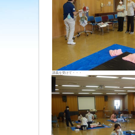
基
礎
編
は
講義を受けて・・・