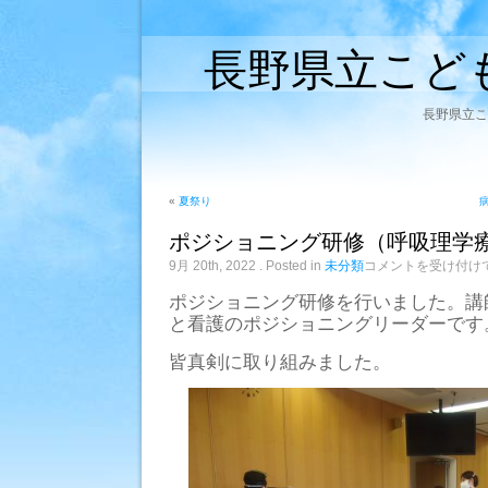
長野県立こど
長野県立こ
«
夏祭り
ポジショニング研修（呼吸理学
ポ
9月 20th, 2022
. Posted in
未分類
コメントを受け付け
ジ
シ
ポジショニング研修を行いました。講
ョ
と看護のポジショニングリーダーです
ニ
ン
皆真剣に取り組みました。
グ
研
修
（呼
吸
理
学
療
法）：