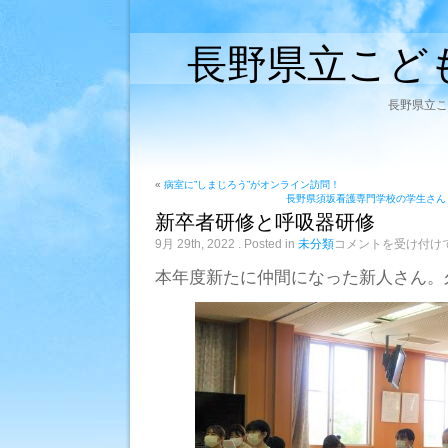
長野県立こど
長野県立こ
«
病室に”しまじろう”がオンライン訪問！
長野県須坂看護専門学校の学生さん
新卒者研修と呼吸器研修
新
9月 29th, 2022
. Posted in
未分類
コメントを受け付け
卒
者
本年度新たに仲間になった新人さん。
研
修
と
呼
吸
器
研
修
は