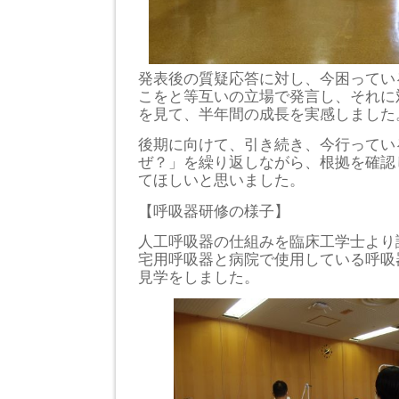
発表後の質疑応答に対し、今困ってい
こをと等互いの立場で発言し、それに
を見て、半年間の成長を実感しました
後期に向けて、引き続き、今行ってい
ぜ？」を繰り返しながら、根拠を確認
てほしいと思いました。
【呼吸器研修の様子】
人工呼吸器の仕組みを臨床工学士より
宅用呼吸器と病院で使用している呼吸
見学をしました。