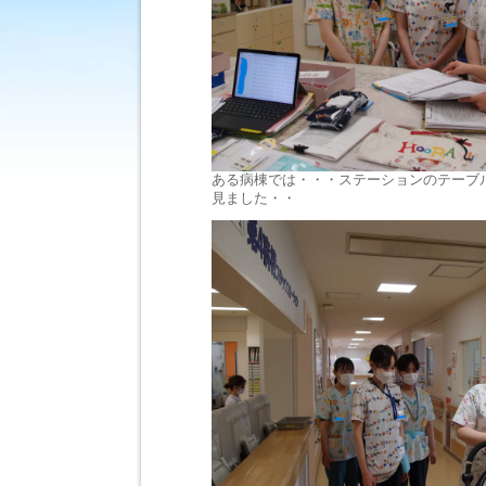
り
ま
し
た！
は
ある病棟では・・・ステーションのテーブ
見ました・・