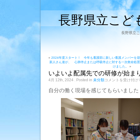
長野県立こど
長野県立こ
«
2024年度スタート！ 今年も看護部に新しい看護メンバーを
新人さん達が、 心肺停止または呼吸停止に対する一次救命処置BLS（Ba
けました。
»
いよいよ配属先での研修が始ま
い
4月 12th, 2024
. Posted in
未分類
コメントを受け付け
よ
い
自分の働く現場を感じてもらいました
よ
配
属
先
で
の
研
修
が
始
ま