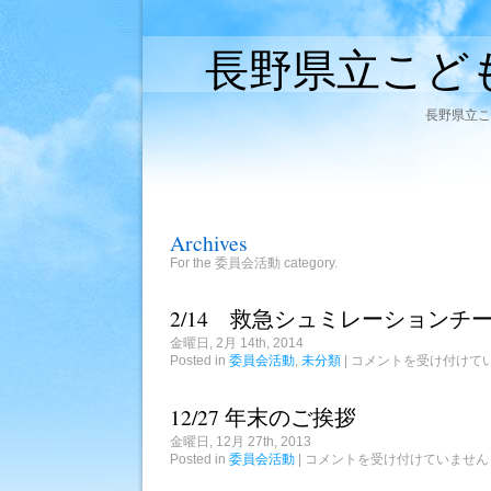
長野県立こど
長野県立こ
Archives
For the 委員会活動 category.
2/14 救急シュミレーションチ
金曜日, 2月 14th, 2014
2/14
Posted in
委員会活動
,
未分類
|
コメントを受け付けて
救
急
シ
12/27 年末のご挨拶
ュ
ミ
金曜日, 12月 27th, 2013
レ
12/27
Posted in
委員会活動
|
コメントを受け付けていません
ー
年
シ
末