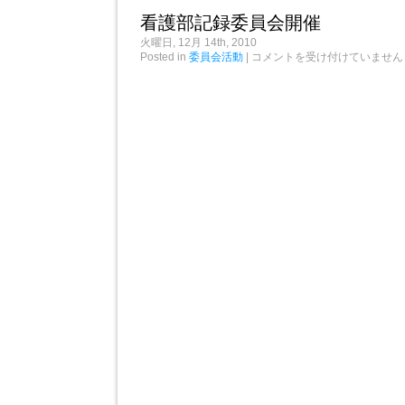
会
レ
看護部記録委員会開催
は
ー
シ
火曜日, 12月 14th, 2010
ョ
看
Posted in
委員会活動
|
コメントを受け付けていません
ン
護
は
部
記
録
委
員
会
開
催
は