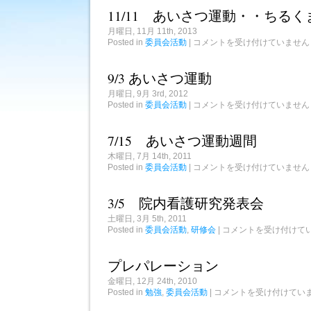
ョ
の
11/11 あいさつ運動・・ちる
ン
ご
チ
挨
月曜日, 11月 11th, 2013
ー
拶
11/11
ム
Posted in
委員会活動
|
コメントを受け付けていません
は
あ
の
い
活
さ
躍
9/3 あいさつ運動
つ
は
運
月曜日, 9月 3rd, 2012
動・・
9/3
Posted in
委員会活動
|
コメントを受け付けていません
ち
あ
る
い
く
さ
7/15 あいさつ運動週間
ま
つ
と
運
木曜日, 7月 14th, 2011
一
動
緒
7/15
Posted in
委員会活動
|
コメントを受け付けていません
は
あ
は
い
さ
3/5 院内看護研究発表会
つ
運
土曜日, 3月 5th, 2011
動
3/5
Posted in
委員会活動
,
研修会
|
コメントを受け付けて
週
院
間
内
は
看
プレパレーション
護
研
金曜日, 12月 24th, 2010
究
プ
Posted in
勉強
,
委員会活動
|
コメントを受け付けてい
発
レ
表
パ