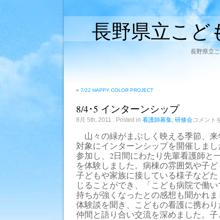
長野県立こど
長野県立こ
«
7/22 HAPPY COLOR PROJECT
8/4･5 インターンシップ
8/4･
8月 5th, 2011
. Posted in
看護師募集
,
研修会
コメント
5
イ
山々の緑がまぶしく映える季節、来
ン
対象にインターンシップを開催しまし
タ
ー
参加し、2日間にわたり先輩看護師と
ン
を体験しました。病棟の雰囲気や子ど
シ
ッ
子どもや家族に接している様子などた
プ
じることができ、「こども病院で働い
は
持ちが強くなったとの感想も聞かれま
体験談を聞き、こどもの看護に携わり
仲間と語り合い交流を深めました。子