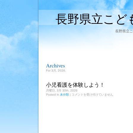
長野県立こど
長野県立こ
Archives
For 3月, 2026.
小児看護を体験しよう！
月曜日, 3月 30th, 2026
小
Posted in
未分類
|
コメントを受け付けていません
児
看
護
を
体
験
し
よ
う！