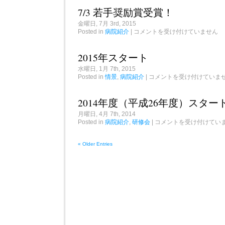
児
7/3 若手奨励賞受賞！
ヘ
リ
金曜日, 7月 3rd, 2015
搬
7/3
Posted in
病院紹介
|
コメントを受け付けていません
送
若
は
手
奨
2015年スタート
励
賞
水曜日, 1月 7th, 2015
受
2015
Posted in
情景
,
病院紹介
|
コメントを受け付けていま
賞！
年
は
ス
タ
2014年度（平成26年度）スター
ー
ト
月曜日, 4月 7th, 2014
は
2014
Posted in
病院紹介
,
研修会
|
コメントを受け付けてい
年
度
（平
« Older Entries
成
26
年
度）
ス
タ
ー
ト
は