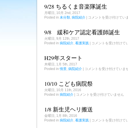
開
木
9/28 ちるくま音楽隊誕生
催
曽
は
看
月曜日, 10月 2nd, 2017
護
9/28
Posted in
未分類
,
病院紹介
|
コメントを受け付けてい
専
ち
門
る
学
く
9/8 緩和ケア認定看護師誕生
校
ま
宣
音
火曜日, 9月 12th, 2017
誓
楽
式
9/8
Posted in
病院紹介
,
看護実践
|
コメントを受け付けて
隊
緩
は
誕
和
生
ケ
H29年スタート
は
ア
認
木曜日, 1月 5th, 2017
定
H29
Posted in
情景
,
病院紹介
|
コメントを受け付けていま
看
年
護
ス
師
タ
10/10 こども病院祭
誕
ー
生
ト
火曜日, 10月 11th, 2016
は
は
10/10
Posted in
病院紹介
|
コメントを受け付けていません
こ
ど
も
1/8 新生児ヘリ搬送
病
院
金曜日, 1月 8th, 2016
祭
1/8
Posted in
病院紹介
,
看護実践
|
コメントを受け付けて
は
新
生