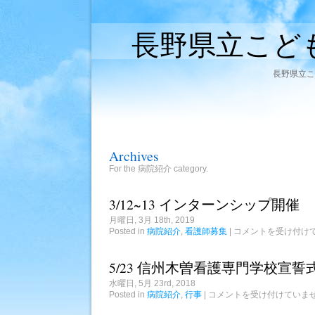
長野県立こど
長野県立こ
Archives
For the 病院紹介 category.
3/12~13 インターンシップ開催
月曜日, 3月 18th, 2019
3/12~13
Posted in
病院紹介
,
看護師募集
|
コメントを受け付け
イ
ン
タ
5/23 信州木曽看護専門学校宣誓
ー
ン
水曜日, 5月 23rd, 2018
シ
5/23
Posted in
病院紹介
,
行事
|
コメントを受け付けていま
ッ
信
プ
州